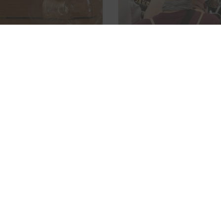
Grüne Woche
21.01.2026
erhalten! Einstmals von
Oh, wir hatten einen schönen
enossen gegründet, freuen wir
Christoph vom Bergsdorfer Wie
eßlich zählen hier Werte, die
Kochtöppe und ans Mikro vers
en.
Senfsaat. Das war lecker! Geni
henden Spätkapitalismus soviel
m liebsten in Form von Sekt,