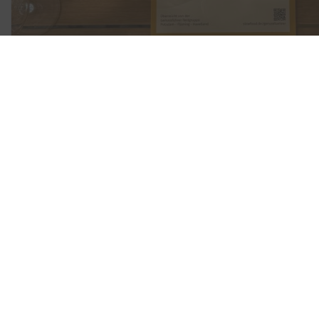
Slow Food
31.07.2026
Grund zur Freude! Wir haben wieder unsere Lieblingsanerkennung 
Italienliebhaber:innen, Alt-68ern und derlei kenntnisreichen Zeitg
uns heute über die erneute Nennung im Slow food-Universum. Schli
wir woanders oft vermissen: nämlich gut, sauber und FAIR zu koch
Wir sind jedenfalls stolz wie Bolle, dass wir in Zeiten des unterge
Erweckung erlebe. Manna möge vom Himmel fallen! Für uns alle (a
bittedanke).