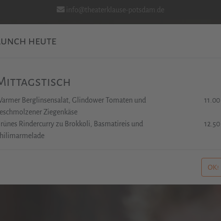
info@theaterklause-potsdam.de
Lunch heute
Aktuelles
Stellenangebote
Weinbar
Mittagstisch
armer Berglinsensalat, Glindower Tomaten und
11.00
eschmolzener Ziegenkäse
rünes Rindercurry zu Brokkoli, Basmatireis und
12.50
hilimarmelade
OK!