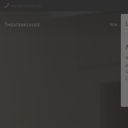
+49 331 64730174
Theaterklause
Wir
W
g
G
C