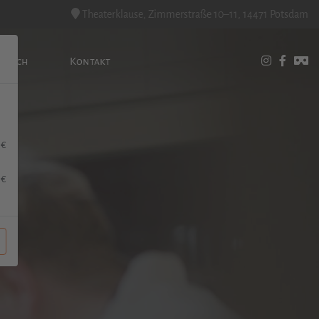
Theaterklause, Zimmerstraße 10–11, 14471 Potsdam
Lunch
Kontakt
 €
 €