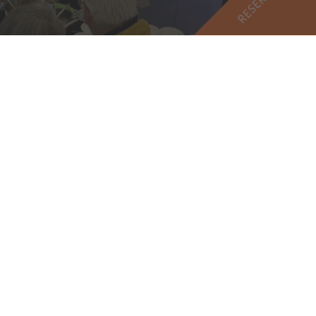
 2026
 Tag und einen Schnaps auf der Grünen Woche. Gemeinsam mit
senrind hats uns gestern in der Brandenburg-Halle an die
chlagen. Einmal Bergsdorfer Wiesenrind mit lecker Grünkohl und
eßen könnt Ihr das Gericht ab heute in der Theaterklause am Abend!